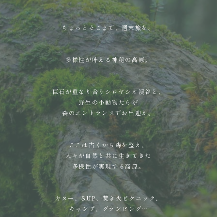
ちょっとそこまで、週末旅を。
多様性が叶える神秘の高原。
巨石が重なり合うシロヤシオ渓谷と、
野生の小動物たちが
森のエントランスでお出迎え。
ここは古くから森を整え、
人々が自然と共に生きてきた
多様性が実現する高原。
カヌー、SUP、焚き火ピクニック、
キャンプ、グランピング…