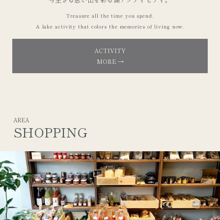
Treasure all the time you spend.
A lake activity that colors the memories of living now.
ACTIVITY
MORE →
AREA
SHOPPING