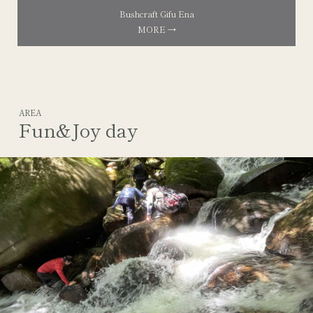
Bushcraft Gifu Ena
MORE →
AREA
Fun&Joy day