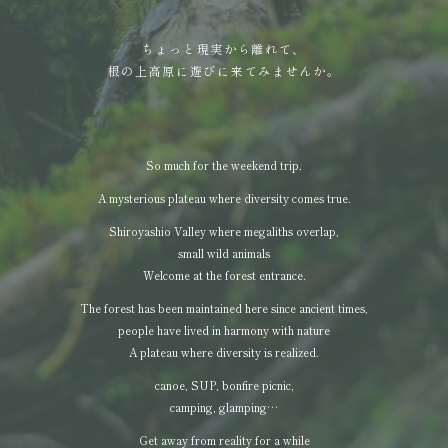
ちょっと現実から離れて、
根の上高原に遊びに来てみませんか。
So much for the weekend trip.
A mysterious plateau where diversity comes true.
Shiroyashio Valley where megaliths overlap,
small wild animals
Welcome at the forest entrance.
The forest has been maintained here since ancient times,
people have lived in harmony with nature
A plateau where diversity is realized.
canoe, SUP, bonfire picnic,
camping, glamping…
Get away from reality for a while