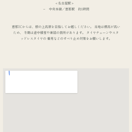
＜名古屋駅＞
− 中央本線／恵那駅 約1時間
恵那ICからは、根の上高原を目指してお越しください。 当地は標高が高い
ため、 冬期は途中積雪や凍結の箇所があります。 タイヤチェーンやスタ
ッドレスタイヤの 着用などのすべり止め対策をお願いします。