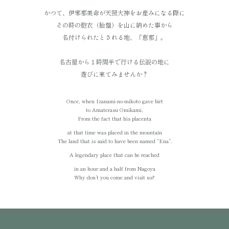
かつて、伊邪那美命が天照大神をお産みになる際に
その時の胞衣（胎盤）を山に納めた事から
名付けられたとされる地、「恵那」。
名古屋から１時間半で行ける伝説の地に
遊びに来てみませんか？
Once, when Izanami-no-mikoto gave birt
to Amaterasu Omikami,
From the fact that his placenta
at that time was placed in the mountain
The land that is said to have been named “Ena”.
A legendary place that can be reached
in an hour and a half from Nagoya
Why don’t you come and visit us?