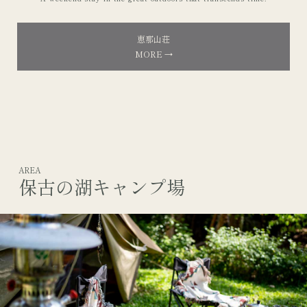
恵那山荘
MORE →
AREA
保古の湖キャンプ場