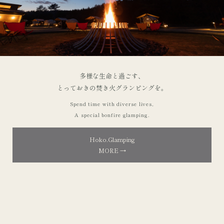
多様な生命と過ごす、
とっておきの焚き火グランピングを。
Spend time with diverse lives,
A special bonfire glamping.
Hoko.Glamping
MORE →