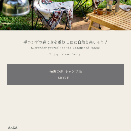
手つかずの森に身を委ね 自由に自然を楽しもう！
Surrender yourself to the untouched forest
Enjoy nature freely!
保古の湖 キャンプ場
MORE →
AREA