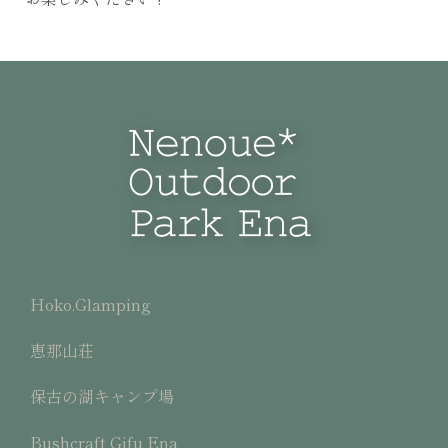
Hoko.Glamping
恵那山荘
保古の湖キャンプ場
Bushcraft Gifu Ena